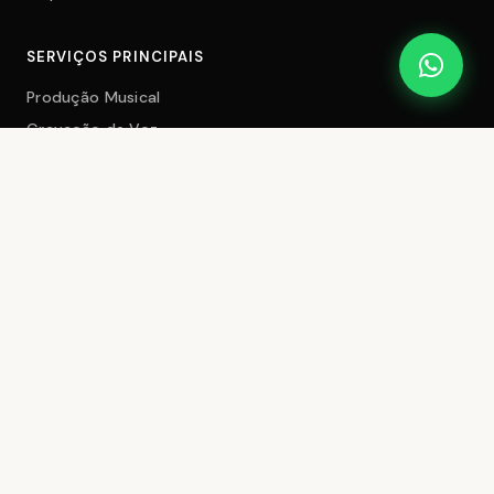
SERVIÇOS PRINCIPAIS
Produção Musical
Gravação de Voz
Mixagem e Masterização
Videoclipes
Vídeos para Redes
Músicas para Chá Revelação
OUTROS SERVIÇOS
Produção de Beats
Criação de Arranjos
Podcast
Locução e Narração
Restauração de Áudio