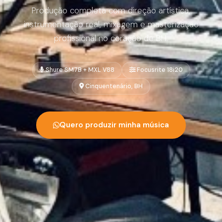
Produção completa com direção artística,
instrumentação real, mixagem e masterização
profissional no coração de BH.
Shure SM7B + MXL V88
Focusrite 18i20
Cinquentenário, BH
Quero produzir minha música