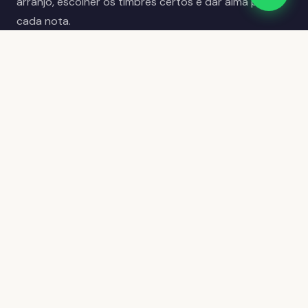
arranjo, escolher os timbres certos e dar alma para
cada nota.
Você não precisa saber tudo sobre produção. Você
só precisa de alguém que saiba junto com você.
Como funciona a
Produção
Completa
Um processo claro, do primeiro contato à entrega final.
Você acompanha e aprova cada etapa.