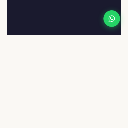
Vídeo — Michelzinho
Performance acústica captada no estúdio e editada
para Instagram.
Estúdio de produção musical em Belo Horizonte.